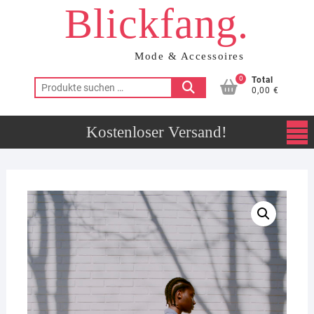
Blickfang.
Skip
to
content
Mode & Accessoires
0
Total
Suchen
0,00 €
nach: