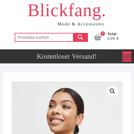
Blickfang.
Skip
to
content
Mode & Accessoires
0
Total
Suchen
0,00 €
nach: