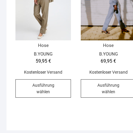
Hose
Hose
B.YOUNG
B.YOUNG
59,95
€
69,95
€
Kostenloser
Versand
Kostenloser
Versand
Dieses
Ausführung
Ausführung
Produkt
wählen
wählen
weist
mehrere
Varianten
auf.
Die
Optionen