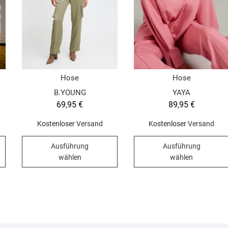
Hose
Hose
B.YOUNG
YAYA
69,95
€
89,95
€
Kostenloser
Versand
Kostenloser
Versand
Dieses
Dieses
Ausführung
Ausführung
Produkt
Produkt
wählen
wählen
weist
weist
mehrere
mehrere
Varianten
Varianten
auf.
auf.
Die
Die
Optionen
Optionen